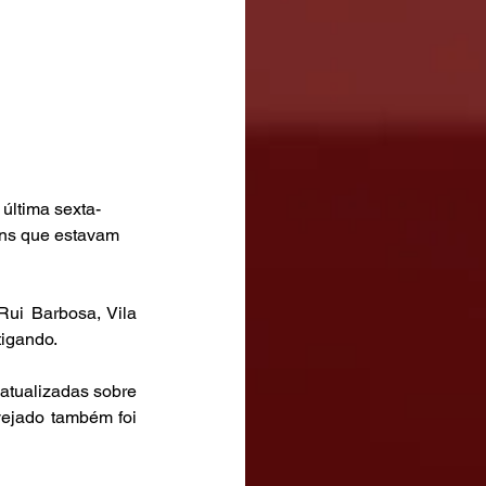
última sexta-
ens que estavam 
ui Barbosa, Vila 
tigando. 
atualizadas sobre 
ejado também foi 