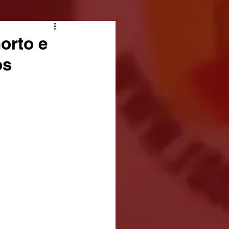
orto e
os