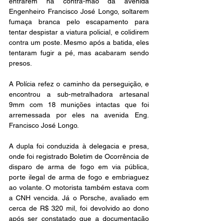
entrarem na contra-mão da avenida 
Engenheiro Francisco José Longo, soltarem 
fumaça branca pelo escapamento para 
tentar despistar a viatura policial, e colidirem 
contra um poste. Mesmo após a batida, eles 
tentaram fugir a pé, mas acabaram sendo 
presos.
A Polícia refez o caminho da perseguição, e 
encontrou a sub-metralhadora artesanal 
9mm com 18 munições intactas que foi 
arremessada por eles na avenida Eng. 
Francisco José Longo.
A dupla foi conduzida à delegacia e presa, 
onde foi registrado Boletim de Ocorrência de 
disparo de arma de fogo em via pública, 
porte ilegal de arma de fogo e embriaguez 
ao volante. O motorista também estava com 
a CNH vencida. Já o Porsche, avaliado em 
cerca de R$ 320 mil, foi devolvido ao dono 
após ser constatado que a documentação 