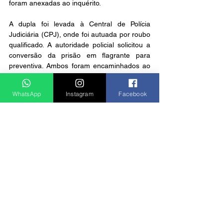
foram anexadas ao inquérito.
A dupla foi levada à Central de Polícia 
Judiciária (CPJ), onde foi autuada por roubo 
qualificado. A autoridade policial solicitou a 
conversão da prisão em flagrante para 
preventiva. Ambos foram encaminhados ao 
Centro de Triagem de Caçapava e 
aguardarão audiência de custódia.
WhatsApp
Instagram
Facebook
Notícias
Ver tudo
Posts recentes