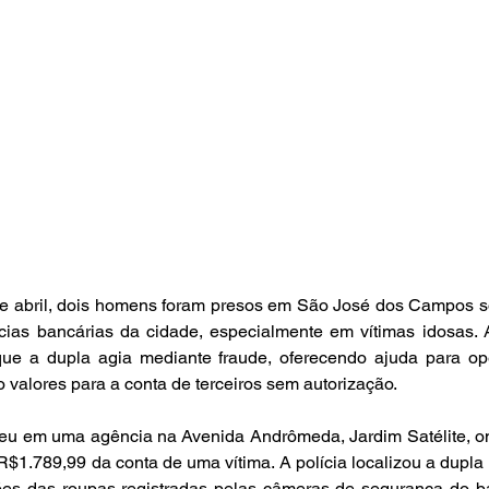
de abril, dois homens foram presos em São José dos Campos s
cias bancárias da cidade, especialmente em vítimas idosas. A
 que a dupla agia mediante fraude, oferecendo ajuda para op
do valores para a conta de terceiros sem autorização.
reu em uma agência na Avenida Andrômeda, Jardim Satélite, on
 R$1.789,99 da conta de uma vítima. A polícia localizou a dupl
es das roupas registradas pelas câmeras de segurança do ba