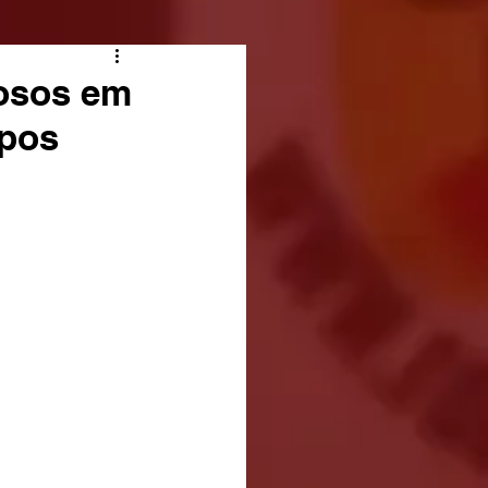
dosos em
mpos