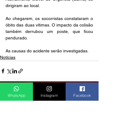
dirigiram ao local.  
Ao chegarem, os socorristas constataram o 
óbito das duas vítimas. O impacto da colisão 
também derrubou um poste, que ficou 
pendurado.  
As causas do acidente serão investigadas.
Notícias
Ver tudo
Posts recentes
WhatsApp
Instagram
Facebook