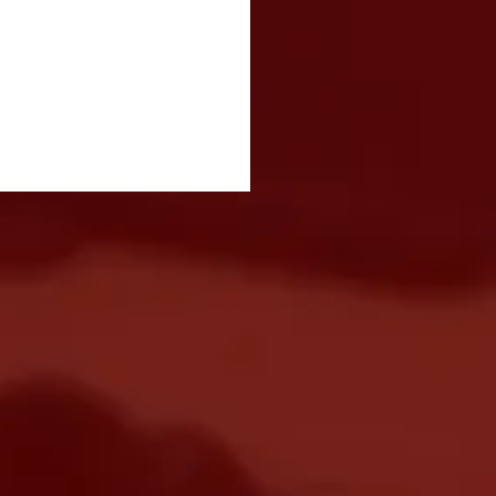
ival Italiano acontece
e 14 e 16 de agosto com
ronomia, música e
ada gratuita em São