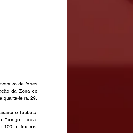
ventivo de fortes 
uação da Zona de 
Convergência do Atlântico Sul (ZCAS), que começa a influenciar o estado a partir desta quarta-feira, 29.  
careí e Taubaté, 
 “perigo”, prevê 
100 milímetros, 