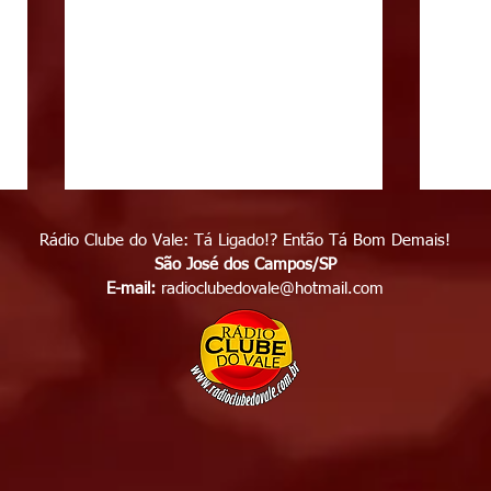
Rádio Clube do Vale: Tá Ligado!? Então Tá Bom Demais!
São José dos Campos/SP
E-mail:
radioclubedovale@hotmail.com
Polícia apreende mais de 86
Fest
quilos de drogas em casa
entr
usada pelo tráfico em São
gast
José dos Campos
entr