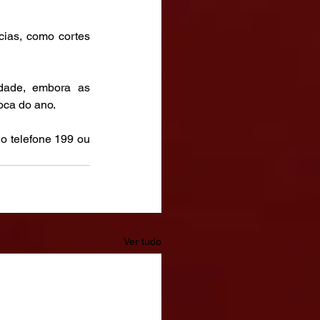
ias, como cortes 
idade, embora as 
ca do ano.  
 telefone 199 ou 
Ver tudo