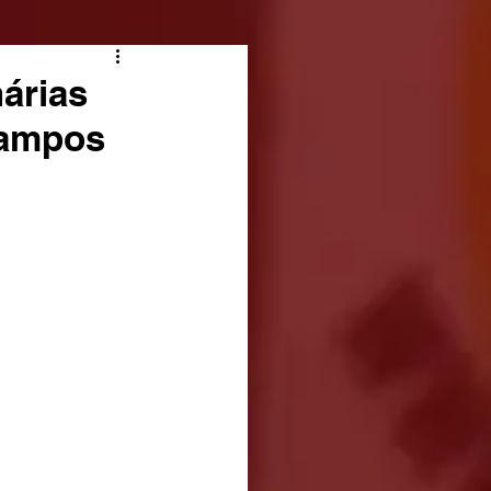
árias
Campos