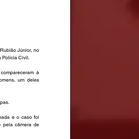
Rubião Júnior, no 
olícia Civil. 
 compareceram à 
homens, um deles 
pas. 
nada e o caso foi 
 pela câmera de 