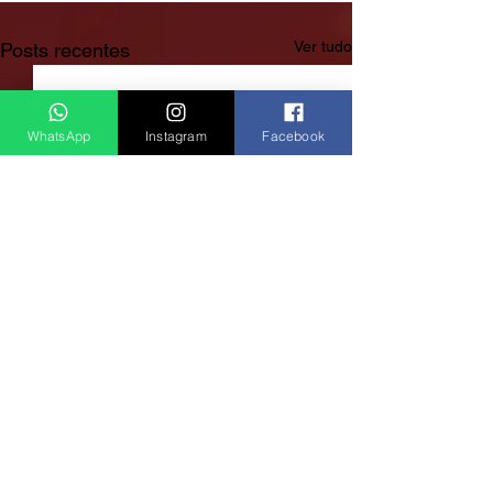
Ver tudo
Posts recentes
WhatsApp
Instagram
Facebook
Rádio Clube do Vale: Tá Ligado!? Então Tá Bom Demais!
São José dos Campos/SP
E-mail:
radioclubedovale@hotmail.com