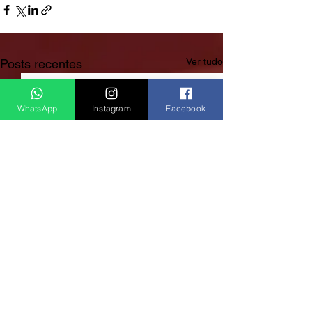
Ver tudo
Posts recentes
WhatsApp
Instagram
Facebook
Rádio Clube do Vale: Tá Ligado!? Então Tá Bom Demais!
São José dos Campos/SP