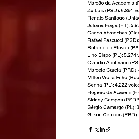
Marcão da Academia (P
Zé Luis (PSD): 6.891 v
Renato Santiago (União
Juliana Fraga (PT): 5.9
Carlos Abranches (Cida
Rafael Pascucci (PSD):
Roberto do Eleven (PSD
Lino Bispo (PL): 5.274 
Claudio Apolinário (PS
Marcelo Garcia (PRD): 
Milton Vieira Filho (Re
Senna (PL): 4.222 voto
Rogerio da Acasem (PP
Sidney Campos (PSDB)
Sérgio Camargo (PL): 3
Gilson Campos (PRD): 