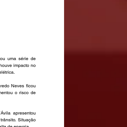
cou uma série de 
houve impacto no 
létrica.
redo Neves ficou 
entou o risco de 
vila apresentou 
ânsito. Situação 
lta de energia.