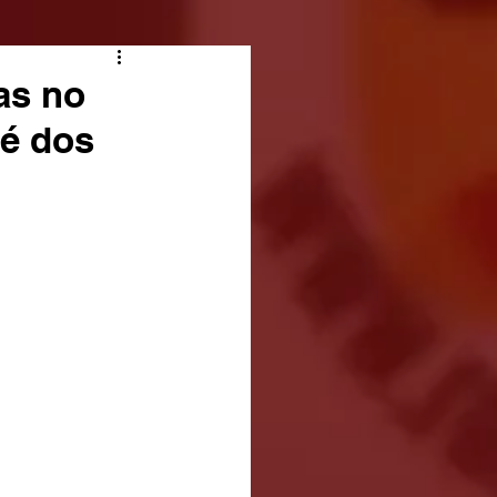
as no
sé dos