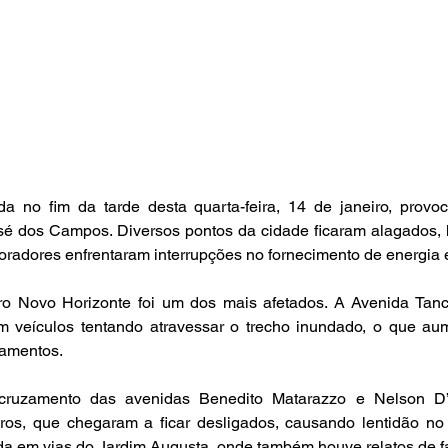
ada no fim da tarde desta quarta-feira, 14 de janeiro, provo
sé dos Campos. Diversos pontos da cidade ficaram alagados, 
oradores enfrentaram interrupções no fornecimento de energia e
ro Novo Horizonte foi um dos mais afetados. A Avenida Tanc
m veículos tentando atravessar o trecho inundado, o que aum
namentos.
 cruzamento das avenidas Benedito Matarazzo e Nelson D’Á
os, que chegaram a ficar desligados, causando lentidão no tr
ada em vias do Jardim Augusta, onde também houve relatos de fa