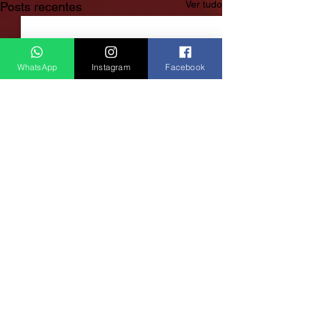
Ver tudo
Posts recentes
WhatsApp
Instagram
Facebook
Rádio Clube do Vale: Tá Ligado!? Então Tá Bom Demais!
São José dos Campos/SP
E-mail:
radioclubedovale@hotmail.com