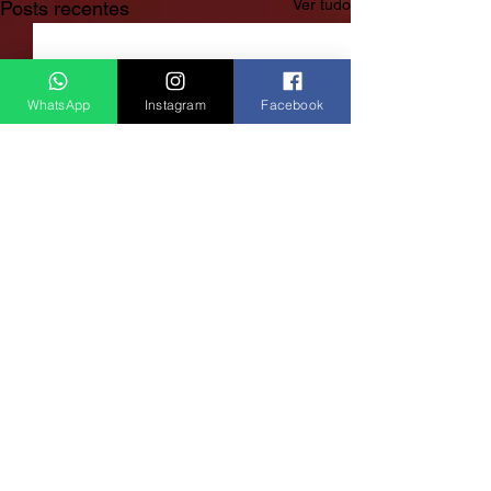
Ver tudo
Posts recentes
WhatsApp
Instagram
Facebook
Rádio Clube do Vale: Tá Ligado!? Então Tá Bom Demais!
São José dos Campos/SP
E-mail:
radioclubedovale@hotmail.com