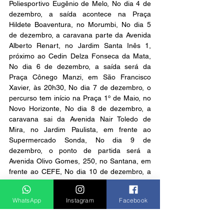
Poliesportivo Eugênio de Melo, No dia 4 de 
dezembro, a saída acontece na Praça 
Hildete Boaventura, no Morumbi, No dia 5 
de dezembro, a caravana parte da Avenida 
Alberto Renart, no Jardim Santa Inês 1, 
próximo ao Cedin Delza Fonseca da Mata, 
No dia 6 de dezembro, a saída será da 
Praça Cônego Manzi, em São Francisco 
Xavier, às 20h30, No dia 7 de dezembro, o 
percurso tem início na Praça 1º de Maio, no 
Novo Horizonte, No dia 8 de dezembro, a 
caravana sai da Avenida Nair Toledo de 
Mira, no Jardim Paulista, em frente ao 
Supermercado Sonda, No dia 9 de 
dezembro, o ponto de partida será a 
Avenida Olivo Gomes, 250, no Santana, em 
frente ao CEFE, No dia 10 de dezembro, a 
saída será do Poliesportivo São Judas 
Tadeu, No dia 11 de dezembro, a caravana 
WhatsApp
Instagram
Facebook
volta a sair da Praça Afonso Pena, no 
Centro, próximo ao prédio da Coletoria.