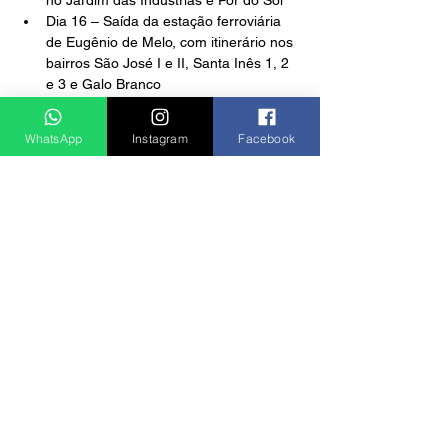
no Jardim das Indústrias e Pôr do Sol
Dia 16 – Saída da estação ferroviária 
de Eugênio de Melo, com itinerário nos 
bairros São José I e II, Santa Inês 1, 2 
e 3 e Galo Branco
Dia 17 – Saída da Praça Cônego Manzi 
(São Francisco Xavier), sem reserva de 
WhatsApp
Instagram
Facebook
vagas
Dia 19 – Saída do Centro da Juventude 
(Jardim América), com itinerário no 
Parque Industrial, 31 de Março, Jardim 
Colonial e Campo dos Alemães
Dia 20 – Saída do centro comercial da 
Vista Verde, com itinerário no Nova 
Detroit, Motorama, Jardim Ismênia e 
Vila Industrial
Dia 21 – Saída do Cefe, com itinerário 
em Santana, Alto da Ponte, Vila Paiva, 
Altos de Santana e Centro
Dias 22 e 23 – Saída da Praça Afonso 
Pena (Expresso de Natal), com 
itinerário na região central (não precisa 