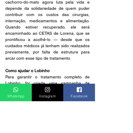
cachorro-do-mato agora luta pela vida e 
depende da solidariedade de quem puder 
contribuir com os custos das cirurgias, 
internação, medicamentos e alimentação. 
Quando estiver recuperado, ele será 
encaminhado ao CETAS de Lorena, que se 
prontificou a acolhê-lo — desde que os 
cuidados médicos já tenham sido realizados 
previamente, por falta de estrutura para 
arcar com esse tipo de tratamento.
Como ajudar o Lobinho
Para garantir o tratamento completo de 
Lobinho, foi criada uma campanha de 
arrecadação online. Link da vaquinha: 
https://www.vakinha.com.br/vaquinha/cirurgi
WhatsApp
Instagram
Facebook
a-cachorro-do-mato-maria-leticia-da-costa-
celeste
Notícias