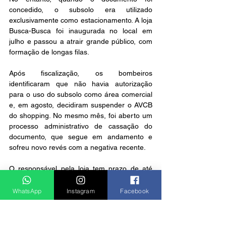
concedido, o subsolo era utilizado 
exclusivamente como estacionamento. A loja 
Busca-Busca foi inaugurada no local em 
julho e passou a atrair grande público, com 
formação de longas filas.
Após fiscalização, os bombeiros 
identificaram que não havia autorização 
para o uso do subsolo como área comercial 
e, em agosto, decidiram suspender o AVCB 
do shopping. No mesmo mês, foi aberto um 
processo administrativo de cassação do 
documento, que segue em andamento e 
sofreu novo revés com a negativa recente.
O responsável pela loja tem prazo de até 
seis meses para adequar o espaço às 
exigências legais. 
O espaço segue aberto 
WhatsApp
Instagram
Facebook
para manifestação da loja Busca-Busca, da 
administração do shopping ou dos órgãos 
responsáveis.