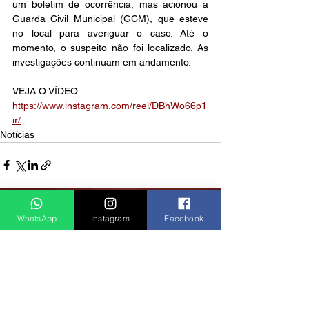
um boletim de ocorrência, mas acionou a 
Guarda Civil Municipal (GCM), que esteve 
no local para averiguar o caso. Até o 
momento, o suspeito não foi localizado. As 
investigações continuam em andamento.
VEJA O VÍDEO: 
https://www.instagram.com/reel/DBhWo66p1
ir/
Notícias
Ver tudo
Posts recentes
WhatsApp
Instagram
Facebook