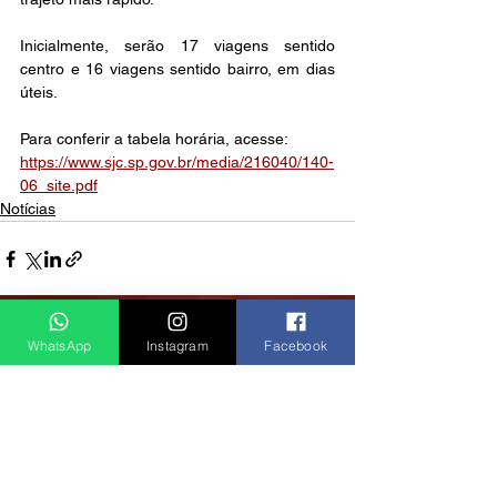
Inicialmente, serão 17 viagens sentido 
centro e 16 viagens sentido bairro, em dias 
úteis.
Para conferir a tabela horária, acesse: 
https://www.sjc.sp.gov.br/media/216040/140-
06_site.pdf
Notícias
Ver tudo
Posts recentes
WhatsApp
Instagram
Facebook