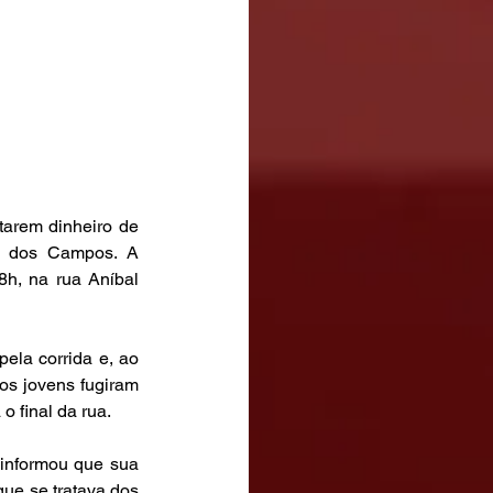
tarem dinheiro de 
é dos Campos. A 
8h, na rua Aníbal 
la corrida e, ao 
s jovens fugiram 
 final da rua.
informou que sua 
ue se tratava dos 