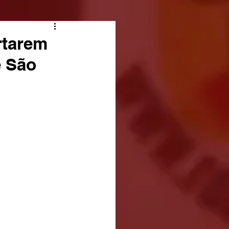
rtarem
e São