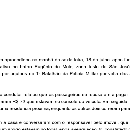
m apreendidos na manhã de sexta-feira, 18 de julho, após fur
cativo no bairro Eugênio de Melo, zona leste de São Jos
a por equipes do 1º Batalhão da Polícia Militar por volta das 
 condutor relatou que os passageiros se recusaram a pagar pe
garam R$ 72 que estavam no console do veículo. Em seguida, o
ma residência próxima, enquanto os outros dois correram para o
ram a casa e conversaram com o responsável pelo imóvel, que 
um amigo estavam no local. Após averiguação, foi constatado q