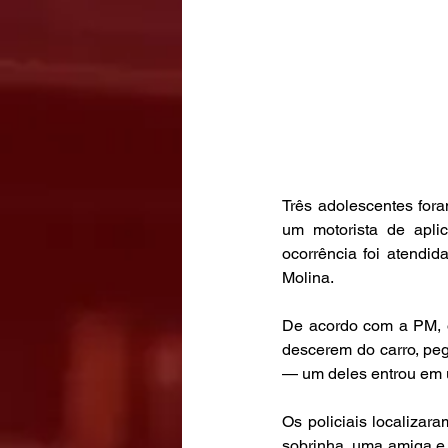
Três adolescentes fora
um motorista de apli
ocorrência foi atendid
Molina.
De acordo com a PM, o
descerem do carro, pe
— um deles entrou em u
Os policiais localiza
sobrinha, uma amiga e 