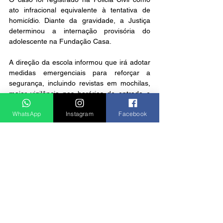
ato infracional equivalente à tentativa de 
homicídio. Diante da gravidade, a Justiça 
determinou a internação provisória do 
adolescente na Fundação Casa.
A direção da escola informou que irá adotar 
medidas emergenciais para reforçar a 
segurança, incluindo revistas em mochilas, 
maior vigilância nos horários de entrada e 
saída e apoio psicológico aos estudantes e 
WhatsApp
Instagram
Facebook
funcionários.
Notícias
Ver tudo
Posts recentes