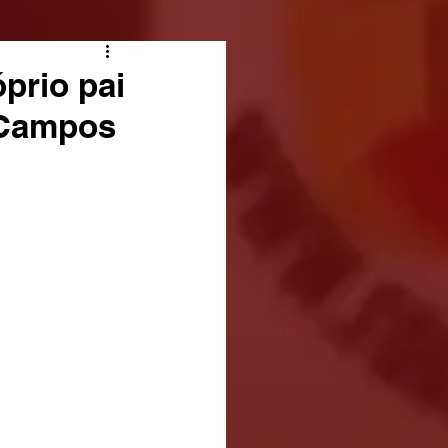
prio pai
 Campos