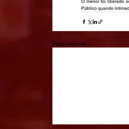
O menor foi liberado 
Público quando intimad
Posts recentes