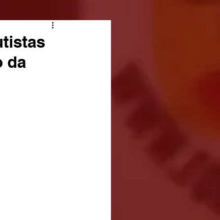
tistas
o da