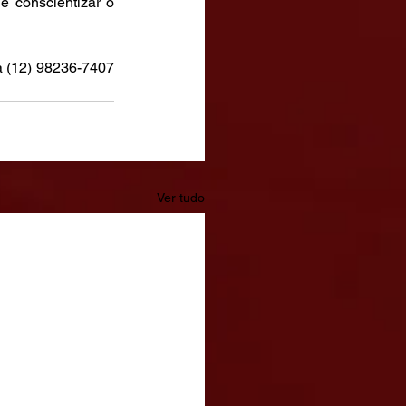
 conscientizar o 
 (12) 98236-7407 
Ver tudo