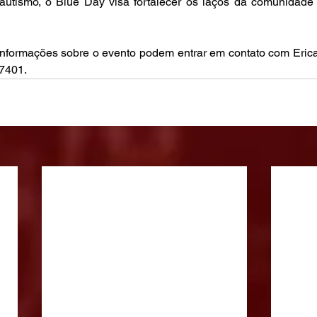
utismo, o Blue Day visa fortalecer os laços da comunidade e
informações sobre o evento podem entrar em contato com Erica
-7401.